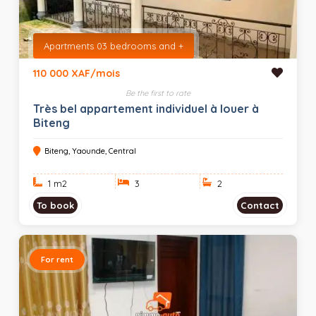
Apartments 03 bedrooms and +
110 000 XAF/mois
Be the first to rate
Très bel appartement individuel à louer à
Biteng
Biteng, Yaounde, Central
1 m
2
3
2
To book
Contact
For rent