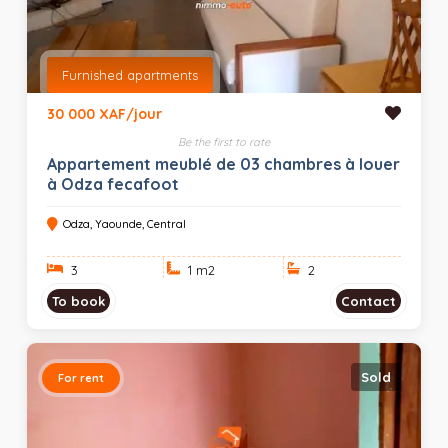
Furnished apartments
30 000 XAF/jour
Be the first to rate
Appartement meublé de 03 chambres à louer
à Odza fecafoot
Odza, Yaounde, Central
3
1 m
2
2
To book
Contact
Sold
For rent