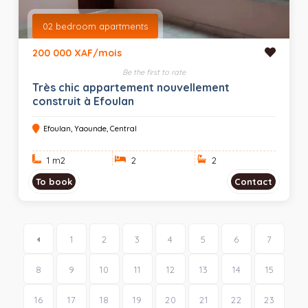
02 bedroom apartments
200 000 XAF/mois
Be the first to rate
Très chic appartement nouvellement
construit à Efoulan
Efoulan, Yaounde, Central
1 m
2
2
2
To book
Contact
1
2
3
4
5
6
7
8
9
10
11
12
13
14
15
16
17
18
19
20
21
22
23