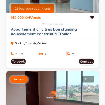
02 bedroom apartments
150 000 XAF/mois
Be the first to rate
Appartement chic très bon standing
nouvellement construit à Efoulan
Efoulan, Yaounde, Central
2 m
2
2
2
To book
Contact
Sold
For rent