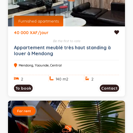
Furnished apartments
40 000 XAF/jour
Be the first to rate
Appartement meublé très haut standing à
louer à Mendong
Mendong, Yaounde, Central
2
140 m
2
2
To book
Contact
For rent