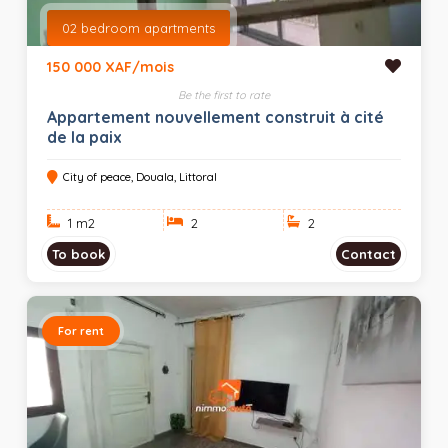
02 bedroom apartments
150 000 XAF/mois
Be the first to rate
Appartement nouvellement construit à cité
de la paix
City of peace, Douala, Littoral
1 m
2
2
2
To book
Contact
For rent