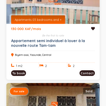
Apartments 03 bedrooms and +
130 000 XAF/mois
Be the first to rate
Appartement semi individuel à louer à la
nouvelle route Tam-tam
Biyem-assi, Yaounde, Central
1 m
2
2
2
To book
Contact
Sold
For sale