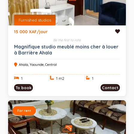
Furnished studios
15 000 XAF/jour
Be the first to rate
Magnifique studio meublé moins cher à louer
à Barrière Ahala
Ahala, Yaounde, Central
1
1 m
2
1
To book
Contact
For rent