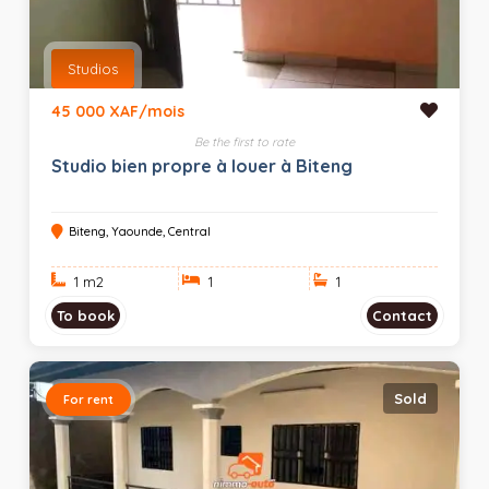
Studios
45 000 XAF/mois
Be the first to rate
Studio bien propre à louer à Biteng
Biteng, Yaounde, Central
1 m
2
1
1
To book
Contact
Sold
For rent