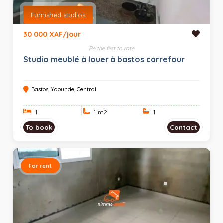
Furnished studios
30 000 XAF/jour
Be the first to rate
Studio meublé à louer à bastos carrefour
Bastos, Yaounde, Central
1
1 m
2
1
To book
Contact
For rent