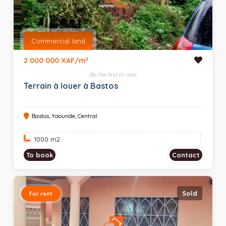
Commercial land
2 000 000 XAF/m²
Be the first to rate
Terrain à louer à Bastos
Bastos, Yaounde, Central
1000 m
2
To book
Contact
Sold
For rent