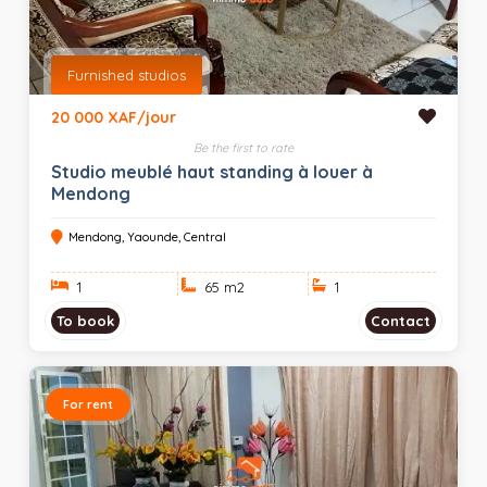
Furnished studios
20 000 XAF/jour
Be the first to rate
Studio meublé haut standing à louer à
Mendong
Mendong, Yaounde, Central
1
65 m
2
1
To book
Contact
For rent