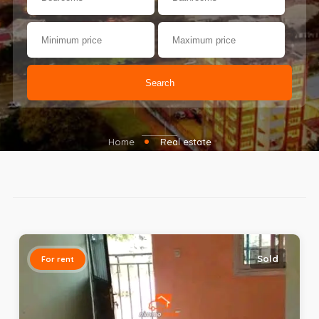
Search
Home
Real estate
Sold
For rent