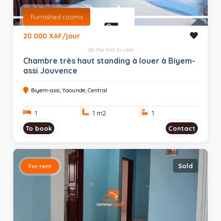
Furnished rooms
20 000 XAF/jour
Be the first to rate
Chambre très haut standing à louer à Biyem-
assi Jouvence
Biyem-assi, Yaounde, Central
1
1 m
2
1
To book
Contact
Sold
For rent