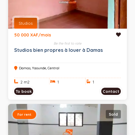
Studios
50 000 XAF/mois
Be the first to rate
Studios bien propres à louer à Damas
Damas, Yaounde, Central
2 m
2
1
1
To book
Contact
Sold
For rent