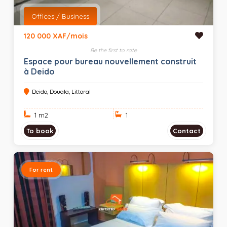
Offices / Business
120 000 XAF/mois
Be the first to rate
Espace pour bureau nouvellement construit
à Deido
Deido, Douala, Littoral
1 m
2
1
To book
Contact
For rent