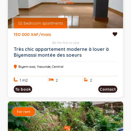
02 bedroom apartments
150 000 XAF/mois
Be the first to rate
Très chic appartement moderne à louer à
Biyemassi montée des soeurs
Biyem-assi, Yaounde, Central
1 m
2
2
2
To book
Contact
Sold
For rent