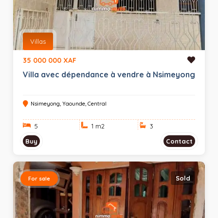
Villas
35 000 000 XAF
Villa avec dépendance à vendre à Nsimeyong
Nsimeyong, Yaounde, Central
5
1 m
2
3
Buy
Contact
Sold
For sale