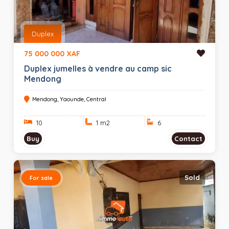
Duplex
75 000 000 XAF
Duplex jumelles à vendre au camp sic
Mendong
Mendong, Yaounde, Central
10
1 m
2
6
Buy
Contact
Sold
For sale