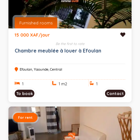
Furnished rooms
15 000 XAF/jour
Be the first to rate
Chambre meublée à louer à Efoulan
Efoulan, Yaounde, Central
1
1 m
2
1
To book
Contact
For rent