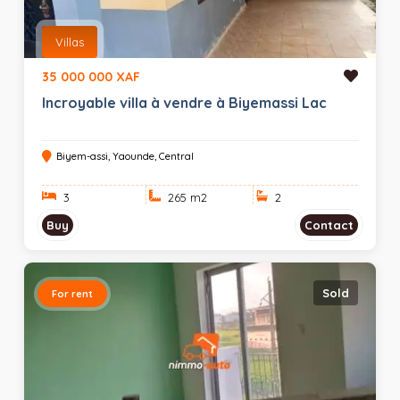
Villas
35 000 000 XAF
Incroyable villa à vendre à Biyemassi Lac
Biyem-assi, Yaounde, Central
3
265 m
2
2
Buy
Contact
Sold
For rent