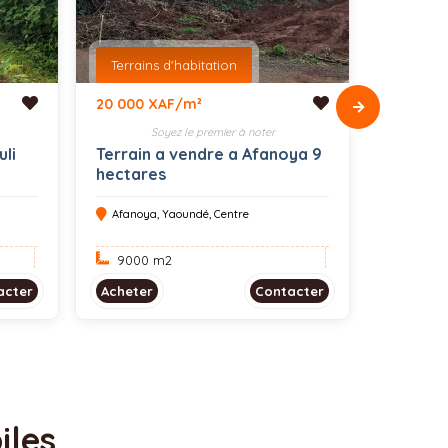
Terrains d'habitation
Terrain
20 000 XAF/m²
25 000 
Soyez le premier à noter
S
uli
Terrain a vendre a Afanoya 9
Terrain
hectares
M2
Afanoya, Yaoundé, Centre
Meyo, Y
9000 m
2
500 m
acter
Acheter
Contacter
Acheter
iles