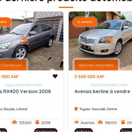
ndre
A vendre
V Cameroun
Berlines importées
0 000 XAF
3 500 000 XAF
Soyez le premier à noter
Soyez le premier à noter
s RX400 Version 2008
Avensis berline à vendre
s, Douala, Littoral
Toyota, Yaoundé, Centre
125000
2008
Avensis
98000
20
ter
Contacter
Acheter
Cont