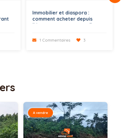
Immobilier et diaspora :
Comme
rant
comment acheter depuis
voitu
l’étranger en toute confiance
1 Commentaires
3
1 
ers
A vendre
A vendre