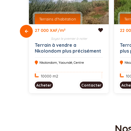
Terrains d'habitation
Ter
27 000 XAF/m²
22 0
er
Soyez le premier à noter
 a
Terrain à vendre a
Terr
ant par
Nkolondom plus précisément
plus
si
derrière le lycée
lycé
Nkolondom, Yaoundé, Centre
Nko
10000 m
2
10
ontacter
Acheter
Contacter
Ache
Nos