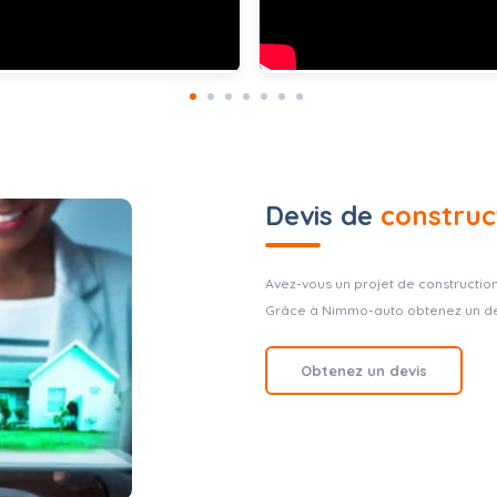
Devis de
construc
Avez-vous un projet de constructio
Grâce à Nimmo-auto obtenez un devi
Obtenez un devis