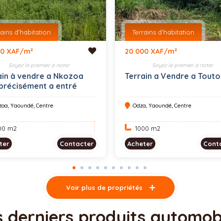
rains d'habitation
Terrains d'habitation
00 XAF/m²
20 000 XAF/m²
Soyez le premier à noter
Soyez le premier à noter
ain à vendre a Nkozoa
Terrain a Vendre a Touto
 précisément a entré
e 1000 M2
zoa, Yaoundé, Centre
Odza, Yaoundé, Centre
00 m
2
1000 m
2
ter
Contacter
Acheter
Cont
Voir plus de propriétés
 derniers produits automob