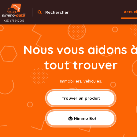
Accuei
Rechercher
+237 678 542 065
Nous vous aidons 
tout trouver
Immobiliers, véhicules.
Trouver un produit
Nimmo Bot