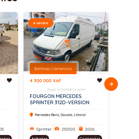
A vendre
A vendre
Berlines Cameroun
SUV C
4 300 000 XAF
9 000 0
Soyez le premier à noter
S
FOURGON MERCEDES
Honda p
SPRINTER 312D-VERSION
2006-OCCASION DU
CAMEROUN
Mercedes-Benz, Douala, Littoral
Honda, 
05
Sprinter
210000
2006
Prelud
acter
Acheter
Contacter
Acheter