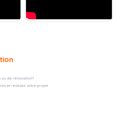
tion
n ou de rénovation?
s et réalisez votre projet.